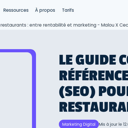
Ressources
À propos
Tarifs
s restaurants : entre rentabilité et marketing - Malou X C
LE GUIDE 
RÉFÉRENC
(SEO) POU
RESTAURA
Mis à jour le
12
Marketing Digital