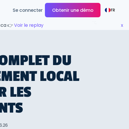
Se connecter
Obtenir une démo
FR
ecca 👉
Voir le replay
x
COMPLET DU
EMENT LOCAL
R LES
NTS
.6.26