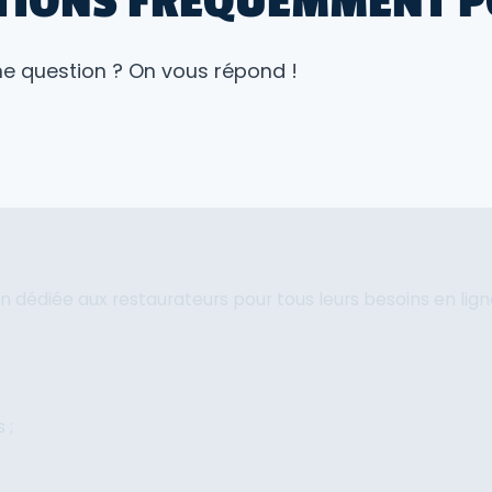
TIONS FRÉQUEMMENT P
e question ? On vous répond !
n dédiée aux restaurateurs pour tous leurs besoins en lign
 ;