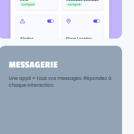
MESSAGERIE
Une appli = tous vos messages. Répondez à
chaque interaction.