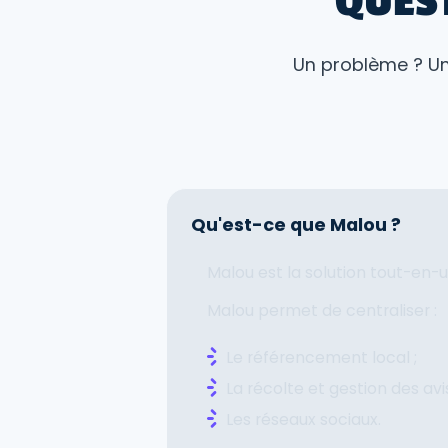
QUES
Un problème ? Un
Qu'est-ce que Malou ?
Malou est la solution tout-en-u
Malou permet de centraliser :
Le référencement local ;
La récolte et gestion des avis
Les réseaux sociaux.