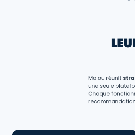
LEU
Malou réunit
stra
une seule platef
Chaque fonctionna
recommandation 