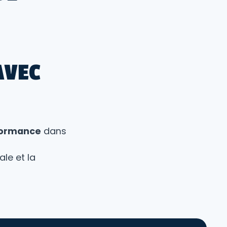
AVEC
rformance
dans
le et la