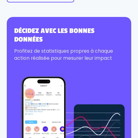
DÉCIDEZ AVEC LES BONNES
DONNÉES
Profitez de statistiques propres à chaque
action réalisée pour mesurer leur impact