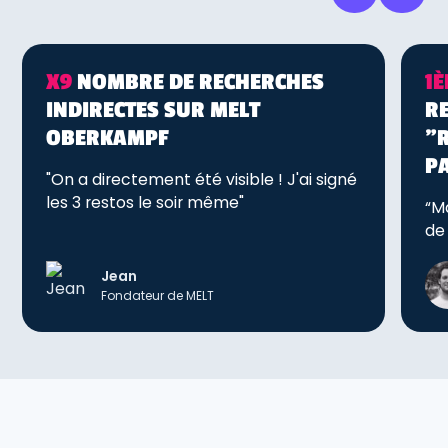
X9
NOMBRE DE RECHERCHES
1È
INDIRECTES SUR MELT
RE
OBERKAMPF
"
P
"On a directement été visible ! J'ai signé
les 3 restos le soir même"
“Ma
de 
Jean
Fondateur de MELT