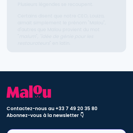
Plusieurs légendes se recoupent.
Certains disent que notre CEO, Louiza,
aimait simplement le prénom "Malou",
d'autres que Malou provient du mot
"
malum
",
"idée de génie pour les
restaurateurs
" en latin.
Contactez-nous au +33 7 49 20 35 80
Abonnez-vous à la newsletter 👇