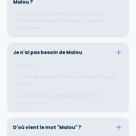
Malou ?
Malou est disponible partout dans le
monde en anglais, français, italien et
espagnol.
Je n'ai pas besoin de Malou
Ah oui ?
Votre restaurant affiche complet tous les
soirs ?
Dans le doute, n'hésitez pas à nous
appeler ;)
D'où vient le mot "Malou" ?