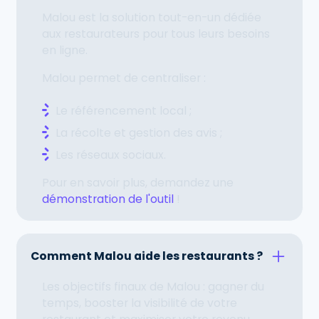
Malou est la solution tout-en-un dédiée
aux restaurateurs pour tous leurs besoins
en ligne.
Malou permet de centraliser :
Le référencement local ;
La récolte et gestion des avis ;
Les réseaux sociaux.
Pour en savoir plus, demandez une
démonstration de l'outil
!
Comment Malou aide les restaurants ?
Les objectifs finaux de Malou : gagner du
temps, booster la visibilité de votre