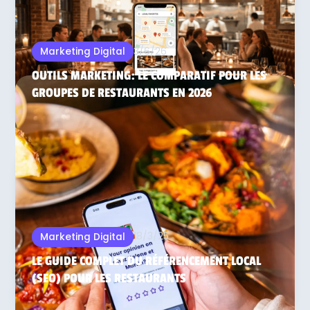
3/6/26
Marketing Digital
OUTILS MARKETING: LE COMPARATIF POUR LES
GROUPES DE RESTAURANTS EN 2026
18/3/25
Marketing Digital
LE GUIDE COMPLET DU RÉFÉRENCEMENT LOCAL
(SEO) POUR LES RESTAURANTS