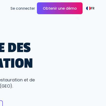
Se connecter
Obtenir une démo
FR
E DES
ATION
estauration et de
 (GEO).