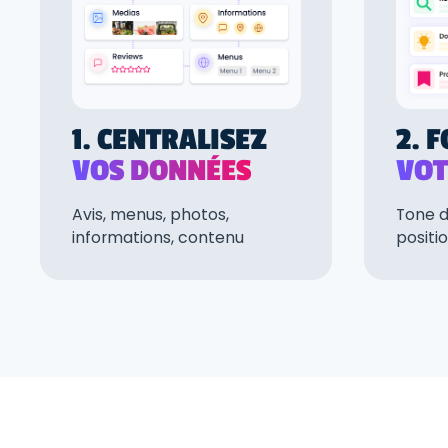
1. CENTRALISEZ
2. 
VOS DONNÉES
VOT
Avis, menus, photos,
Tone d
informations, contenu
posit