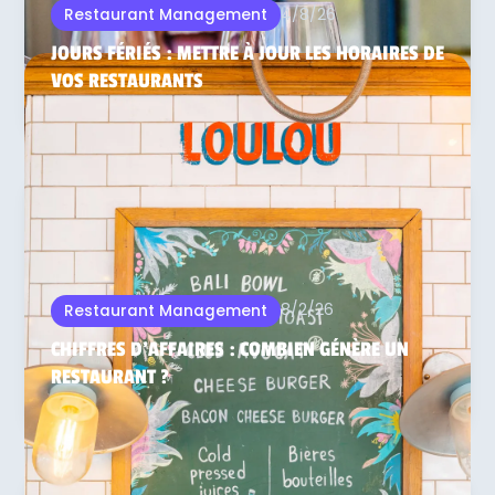
4/8/26
Restaurant Management
JOURS FÉRIÉS : METTRE À JOUR LES HORAIRES DE
VOS RESTAURANTS
8/2/26
Restaurant Management
CHIFFRES D'AFFAIRES : COMBIEN GÉNÈRE UN
RESTAURANT ?