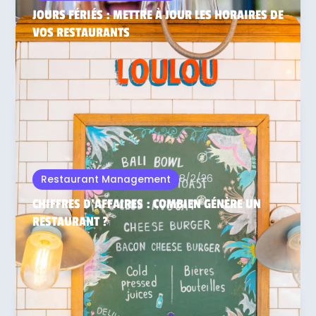
JOURS FÉRIÉS : METTRE À JOUR LES HORAIRES DE
VOS RESTAURANTS
8/2/26
Restaurant Management
CHIFFRES D'AFFAIRES : COMBIEN GÉNÈRE UN
RESTAURANT ?