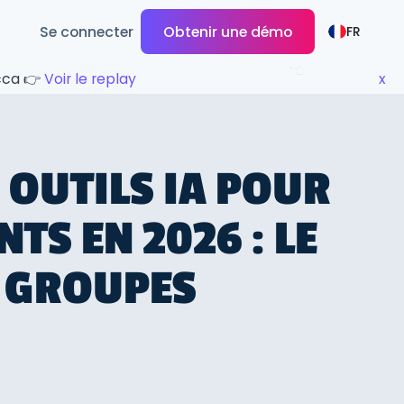
Se connecter
Obtenir une démo
FR
ecca 👉
Voir le replay
x
S OUTILS IA POUR
TS EN 2026 : LE
S GROUPES