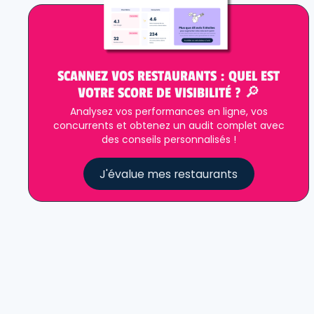
SCANNEZ VOS RESTAURANTS : QUEL EST
VOTRE SCORE DE VISIBILITÉ ? 🔎
Analysez vos performances en ligne, vos
concurrents et obtenez un audit complet avec
des conseils personnalisés !
J'évalue mes restaurants