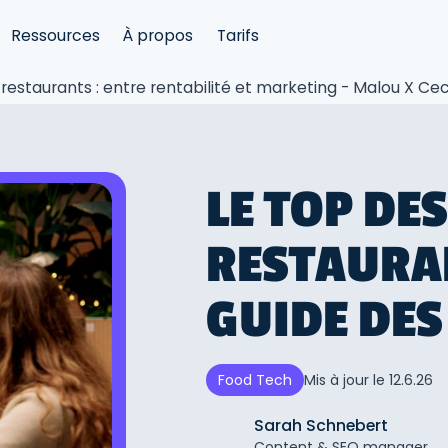
Ressources
À propos
Tarifs
s restaurants : entre rentabilité et marketing - Malou X C
LE TOP DE
RESTAURAN
GUIDE DE
Mis à jour le
12.6.26
Food Tech
Sarah Schnebert
Content & SEO manager