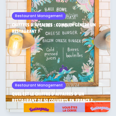
8/2/26
Restaurant Management
CHIFFRES D'AFFAIRES : COMBIEN GÉNÈRE UN
RESTAURANT ?
13/9/24
Restaurant Management
QUEL EST LE CHIFFRE D’AFFAIRES D’UN
RESTAURANT DE 50 COUVERTS EN FRANCE ?