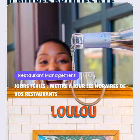
D'AUTRES ARTICLES À CE
SUJET
4/8/26
Restaurant Management
JOURS FÉRIÉS : METTRE À JOUR LES HORAIRES DE
VOS RESTAURANTS