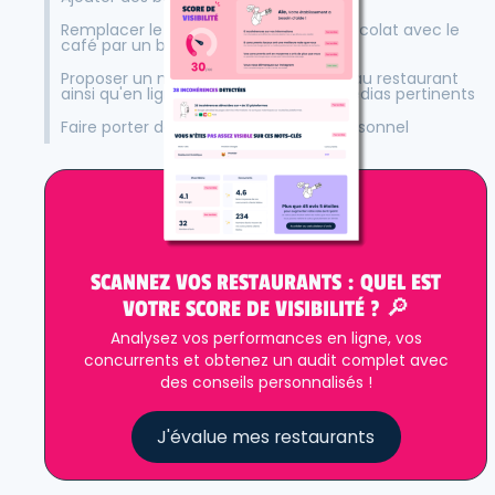
Remplacer le traditionnel carré de chocolat avec le
café par un biscuit de Noël
Proposer un menu réveillon, l'afficher au restaurant
ainsi qu'en ligne, et le partager aux médias pertinents
Faire porter des pulls de Noël à son personnel
SCANNEZ VOS RESTAURANTS : QUEL EST
VOTRE SCORE DE VISIBILITÉ ? 🔎
Analysez vos performances en ligne, vos
concurrents et obtenez un audit complet avec
des conseils personnalisés !
J'évalue mes restaurants