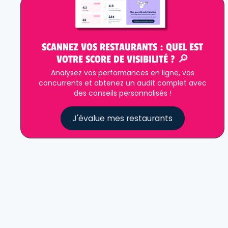
SCANNEZ VOS RESTAURANTS : QUEL EST
VOTRE SCORE DE VISIBILITÉ ? 🔎
Analysez vos performances en ligne, vos
concurrents et obtenez un audit complet avec
des conseils personnalisés !
J'évalue mes restaurants