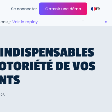
Se connecter
Obtenir une démo
FR
ecca 👉
Voir le replay
x
 INDISPENSABLES
OTORIÉTÉ DE VOS
NTS
1.26