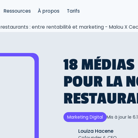
Ressources
À propos
Tarifs
s restaurants : entre rentabilité et marketing - Malou X C
18 MÉDIAS
POUR LA N
RESTAURA
Mis à jour le
6.
Marketing Digital
Louiza Hacene
Cofounder & CEO