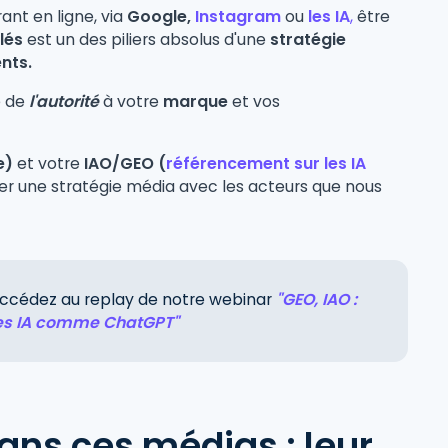
ant en ligne, via
Google,
Instagram
ou
les IA
,
être
lés
est un des piliers absolus d'une
stratégie
ents.
 de
l'autorité
à votre
marque
et vos
e)
et votre
IAO/GEO (
référencement sur les IA
iller une stratégie média avec les acteurs que nous
 Accédez au replay de notre webinar
"GEO, IAO :
 les IA comme ChatGPT"
ans ces médias : leur