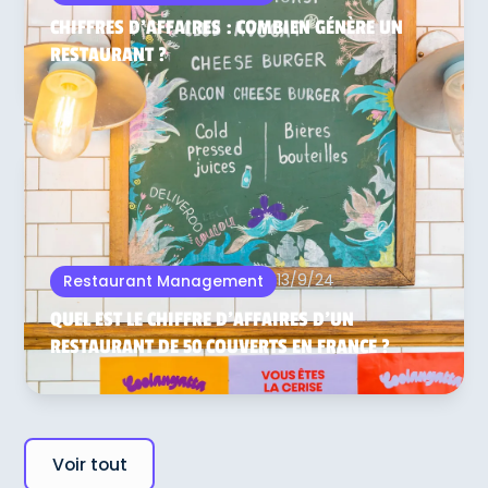
CHIFFRES D'AFFAIRES : COMBIEN GÉNÈRE UN
RESTAURANT ?
13/9/24
Restaurant Management
QUEL EST LE CHIFFRE D’AFFAIRES D’UN
RESTAURANT DE 50 COUVERTS EN FRANCE ?
Voir tout