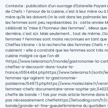
Contexte : publication d'un ouvrage d'Esterelle Payani et
de Chefs > l'amour de la cuisine, c'est à leur mère ou à
mère qu'ils les doivent.On le voit dans les palmarès les p
les femmes sont peu représentées. Ex : cette année M
célébrait la "mise à l'honneur des femmes"... Mieux que
dernière, c'est sûr. Mais seulement... tout de même...O
femmes ? Femmes sont moins reconnues en tant que
Cheffes.Vérane > à la recherche des femmes Chefs + 
cuisinent > elle a constaté que les femmes sont très
cuisine malgré ce que l'on dit
!https://www.telerama.fr/monde/gastronomie-la-car
cheffes-a-decouvrir-dans-toute-la-
france,n5514484.phphttps://www.telerama.fr/sortir/l
femmes-qui-agitent-la-gastronomie-
parisienne,154973.phphttps://www.marieclaire.fr/veran
femmes-chefs-documentaire-anne-sophie-pic,114023
cheffe de bande > 1 fois par mois article femme dans l
pas nécessairement cheffehttps://lefooding.com/fr/
bande/grande-et-fine-gueuleféminisme du quotidien >