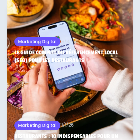
18/3/25
Marketing Digital
LE GUIDE COMPLET DU RÉFÉRENCEMENT LOCAL
(SEO) POUR LES RESTAURANTS
11/1/26
Marketing Digital
RESTAURANTS : 10 INDISPENSABLES POUR UN