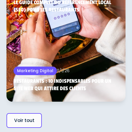
LE GUIDE COMPLET DU RÉFÉRENCEMENT LOCAL
(SEO) POUR LES RESTAURANTS
11/1/26
Marketing Digital
RESTAURANTS : 10 INDISPENSABLES POUR UN
SITE WEB QUI ATTIRE DES CLIENTS
Voir tout