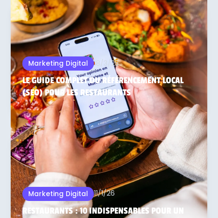
18/3/25
Marketing Digital
LE GUIDE COMPLET DU RÉFÉRENCEMENT LOCAL
(SEO) POUR LES RESTAURANTS
11/1/26
Marketing Digital
RESTAURANTS : 10 INDISPENSABLES POUR UN