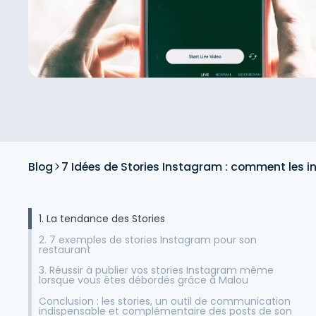
Blog
7 Idées de Stories Instagram : comment les i
1. La tendance des Stories
2. 7 exemples de stories Instagram pour son
restaurant
3. Réussir à publier vos stories Instagram même
lorsque vous êtes débordés grâce à Malou
Conclusion : les stories, un outil de communication
indispensable et complémentaire des posts de son