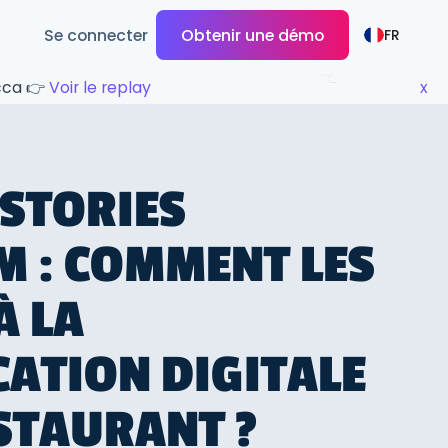
Se connecter
Obtenir une démo
FR
ecca 👉
Voir le replay
x
 STORIES
 : COMMENT LES
À LA
ATION DIGITALE
STAURANT ?