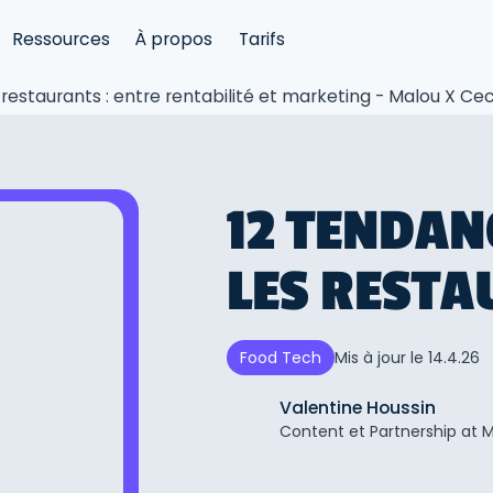
Ressources
À propos
Tarifs
s restaurants : entre rentabilité et marketing - Malou X C
12 TENDAN
LES RESTA
Mis à jour le
14.4.26
Food Tech
Valentine Houssin
Content et Partnership at 