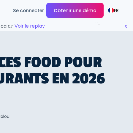
Se connecter
Obtenir une démo
FR
ecca 👉
Voir le replay
x
CES FOOD POUR
URANTS EN 2026
Malou