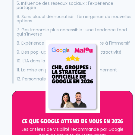
5. Influence des réseaux sociaux : l'expérience
partagée
6. Sans alcool démocratisé : l'émergence de nouvelles
options
7. Gastronomie plus accessible : une tendance food
qui s'inverse
8. Expérience au-delà de l'assiette : place à l'immersif
9. Des pop-up et résidences : leviers d'attractivité
10. L'IA dans la gestion quotidienne
11. La mise en place d'une formule abonnement
12. Personnalisation : tendance food
CE QUE GOOGLE ATTEND DE VOUS EN 2026
Les critères de visibilité recommandé par Google