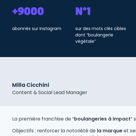
+9000
N°1
abonnés sur Instagram
sur des mots clés cibles
dont “boulangerie
végétale”
Milla Cicchini
Content & Social Lead Manager
La première franchise de “
boulangeries à impact
” 
Objectifs : renforcer la notoriété de
la marque
et s