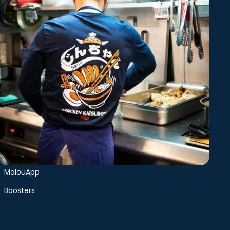
Offres
Copilot
MalouApp
Boosters