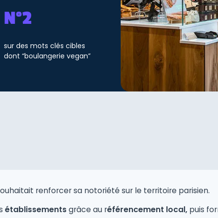
N°2
sur des mots clés cibles
dont “boulangerie vegan”
souhaitait renforcer sa notoriété sur le territoire parisien.
es
établissements
grâce au r
éférencement local,
puis fo