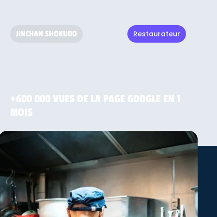
JINCHAN SHOKUDO
Restaurateur
Alban
+600 000 VUES DE LA PAGE GOOGLE EN 1
Cofondateur de Jinchan Shokudo
MOIS