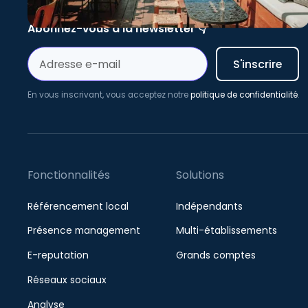
Contactez-nous au +33 7 49 20 35 80
Abonnez-vous à la newsletter 👇
En vous inscrivant, vous acceptez notre
politique de confidentialité
.
Fonctionnalités
Solutions
Référencement local
Indépendants
Présence management
Multi-établissements
E-reputation
Grands comptes
Réseaux sociaux
Analyse