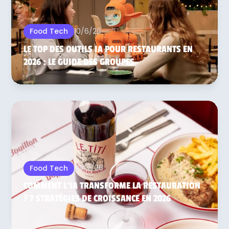
10/6/26
Food Tech
LE TOP DES OUTILS IA POUR RESTAURANTS EN
2026 : LE GUIDE DES GROUPES
24/2/26
Food Tech
COMMENT L'IA TRANSFORME LA RESTAURATION
? 7 STRATÉGIES DE CROISSANCE EN 2026