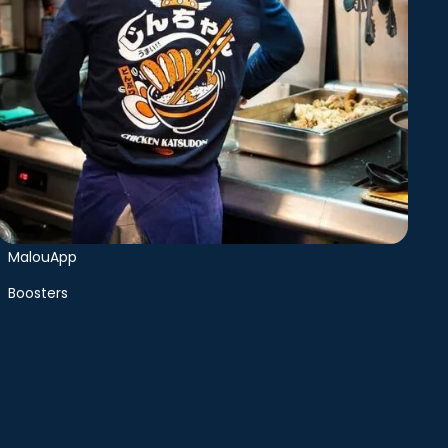
Offres
Copilot
MalouApp
Boosters