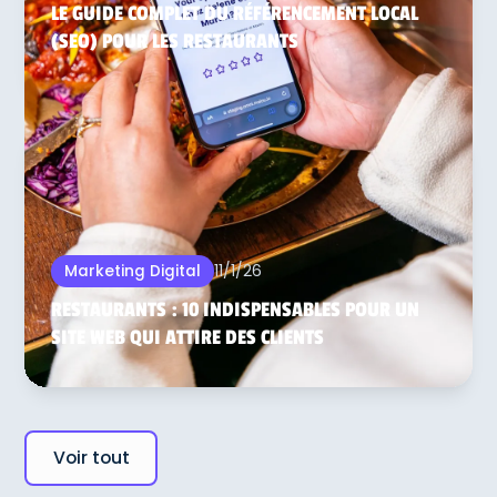
LE GUIDE COMPLET DU RÉFÉRENCEMENT LOCAL
(SEO) POUR LES RESTAURANTS
11/1/26
Marketing Digital
RESTAURANTS : 10 INDISPENSABLES POUR UN
SITE WEB QUI ATTIRE DES CLIENTS
Voir tout