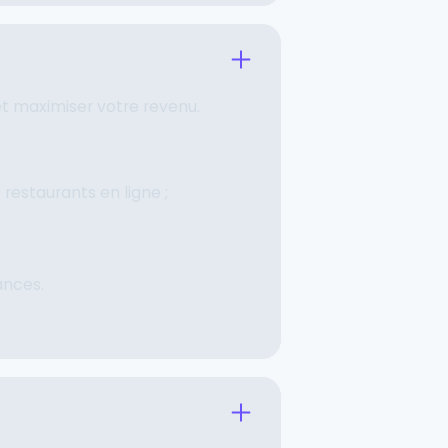
 et maximiser votre revenu.
restaurants en ligne ;
ances.