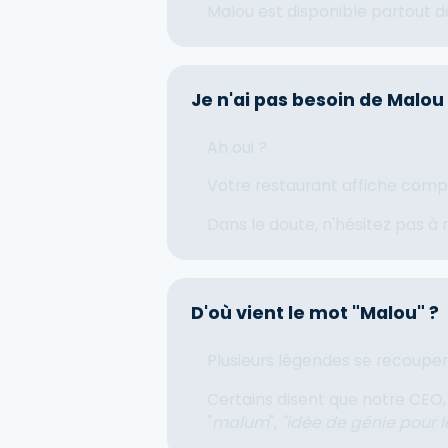
Malou est disponible partout da
Je n'ai pas besoin de Malou
Ah oui ?
Votre restaurant affiche comple
Dans le doute, n'hésitez pas à 
D'où vient le mot "Malou" ?
Plusieurs légendes se recoupen
Certains disent que notre CEO,
"
malum
",
"idée de génie pour l