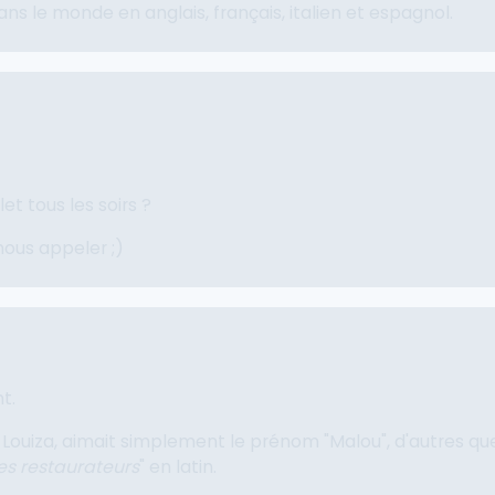
ns le monde en anglais, français, italien et espagnol.
t tous les soirs ?
nous appeler ;)
t.
 Louiza, aimait simplement le prénom "Malou", d'autres q
es restaurateurs
" en latin.