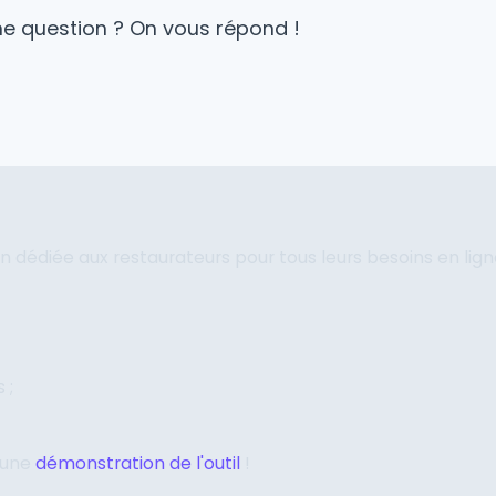
e question ? On vous répond !
n dédiée aux restaurateurs pour tous leurs besoins en lign
 ;
 une
démonstration de l'outil
!