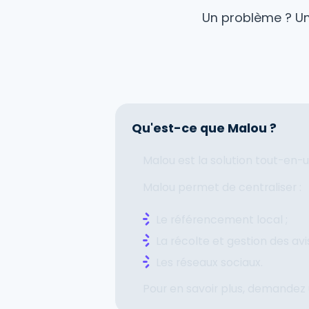
Un problème ? Un
Qu'est-ce que Malou ?
Malou est la solution tout-en-u
Malou permet de centraliser :
Le référencement local ;
La récolte et gestion des avis
Les réseaux sociaux.
Pour en savoir plus, demandez