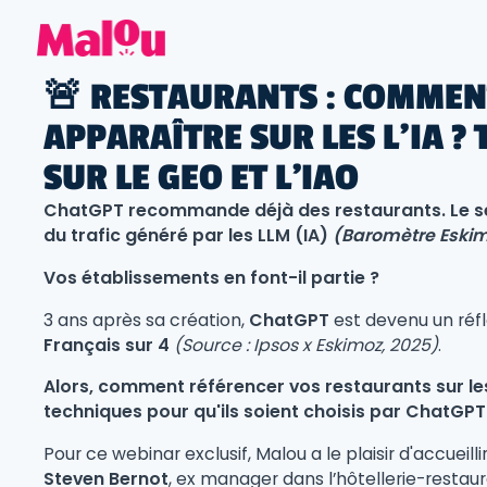
🚨 RESTAURANTS : COMMEN
APPARAÎTRE SUR LES L’IA ?
SUR LE GEO ET L'IAO
ChatGPT recommande déjà des restaurants. Le se
du trafic généré par les LLM (IA)
(Baromètre Eskim
Vos établissements en font-il partie ?
3 ans après sa création,
ChatGPT
est devenu un réf
Français sur 4
(Source : Ipsos x Eskimoz, 2025)
.
Alors, comment référencer vos restaurants sur les
techniques pour qu'ils soient choisis par ChatGPT
Pour ce webinar exclusif, Malou a le plaisir d'accueilli
Steven Bernot
, ex manager dans l’hôtellerie-restau