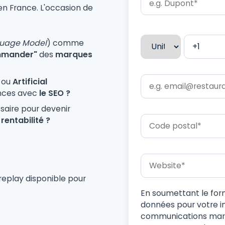
n France. L'occasion de
guage Model
) comme
ommander"
des
marques
)
ou
Artificial
ences avec
le SEO ?
ssaire pour devenir
rentabilité ?
 replay disponible pour
En soumettant le for
données pour votre in
communications mark