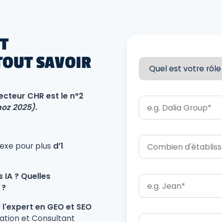
T
 TOUT SAVOIR
cteur CHR est le n°2
oz 2025).
lexe pour plus
d’1
 IA ? Quelles
 ?
r
l'expert en GEO et SEO
ration et Consultant