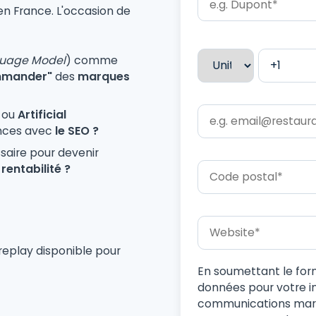
n France. L'occasion de
guage Model
) comme
ommander"
des
marques
)
ou
Artificial
ences avec
le SEO ?
ssaire pour devenir
rentabilité ?
 replay disponible pour
En soumettant le for
données pour votre in
communications mark