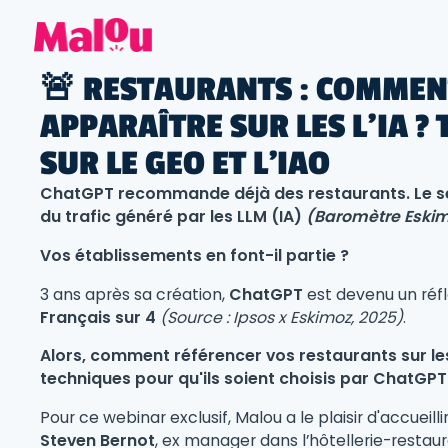
🚨 RESTAURANTS : COMMEN
APPARAÎTRE SUR LES L’IA ?
SUR LE GEO ET L'IAO
ChatGPT recommande déjà des restaurants. Le se
du trafic généré par les LLM (IA)
(Baromètre Eskim
Vos établissements en font-il partie ?
3 ans après sa création,
ChatGPT
est devenu un réf
Français sur 4
(Source : Ipsos x Eskimoz, 2025)
.
Alors, comment référencer vos restaurants sur les
techniques pour qu'ils soient choisis par ChatGPT
Pour ce webinar exclusif, Malou a le plaisir d'accueilli
Steven Bernot
, ex manager dans l’hôtellerie-restau