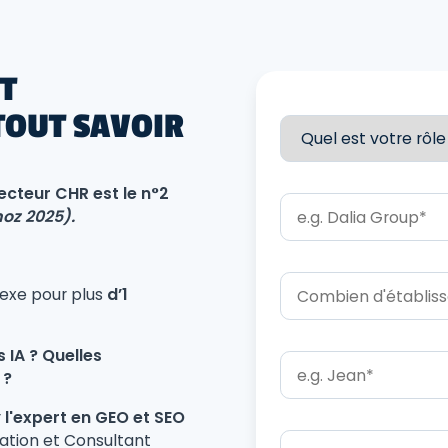
T
 TOUT SAVOIR
cteur CHR est le n°2
oz 2025).
lexe pour plus
d’1
 IA ? Quelles
 ?
r
l'expert en GEO et SEO
ration et Consultant