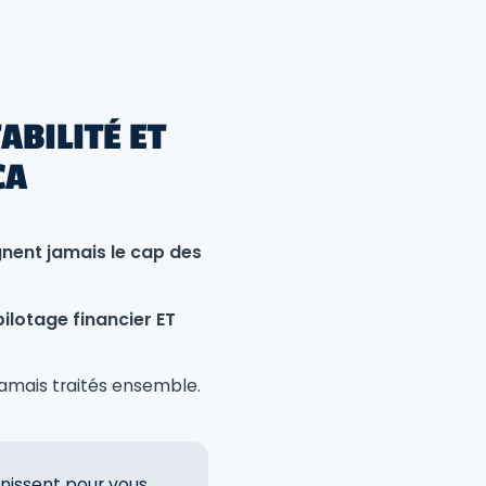
ABILITÉ ET
CA
gnent jamais le cap des
pilotage financier ET
 jamais traités ensemble.
nissent pour vous