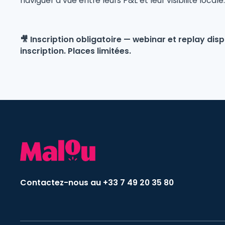
naviguer à vue entre leurs P&L et leur visibilité locale
🎥 Inscription obligatoire — webinar et replay di
inscription. Places limitées.
Contactez-nous au +33 7 49 20 35 80