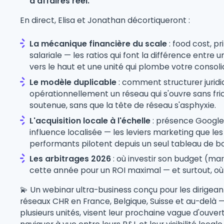
d'affaires réel.
En direct, Elisa et Jonathan décortiqueront :
La mécanique financière du scale
: food cost, p
salariale — les ratios qui font la différence entre u
vers le haut et une unité qui plombe votre consoli
Le modèle duplicable
: comment structurer jurid
opérationnellement un réseau qui s'ouvre sans fri
soutenue, sans que la tête de réseau s'asphyxie.
L'acquisition locale à l'échelle
: présence Google,
influence localisée — les leviers marketing que les
performants pilotent depuis un seul tableau de bo
Les arbitrages 2026
: où investir son budget (ma
cette année pour un ROI maximal — et surtout, où a
💫 Un webinar ultra-business conçu pour les dirigea
réseaux CHR en France, Belgique, Suisse et au-delà —
plusieurs unités, visent leur prochaine vague d'ouver